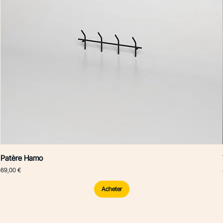
Patère Hamo
Prix
69,00 €
Acheter