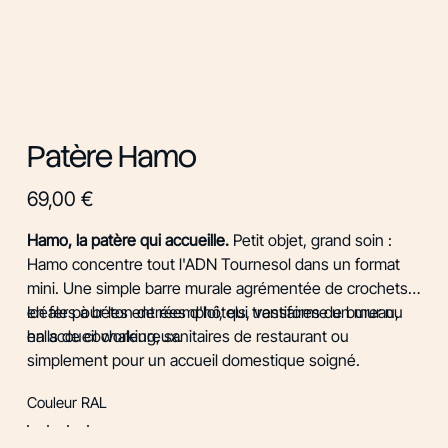
Patère Hamo
Prix
69,00 €
Hamo, la patère qui accueille.
Petit objet, grand soin :
Hamo concentre tout l'ADN Tournesol dans un format
mini. Une simple barre murale agrémentée de crochets
en fers à béton de réemploi, qui transforme un mur nu
Idéale pour les entrées d'hôtels, vestiaires de bureau,
en accueil chaleureux.
halls de coworking, sanitaires de restaurant ou
simplement pour un accueil domestique soigné.
Couleur RAL