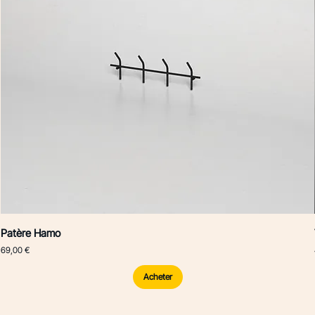
Patère Hamo
Prix
69,00 €
Acheter